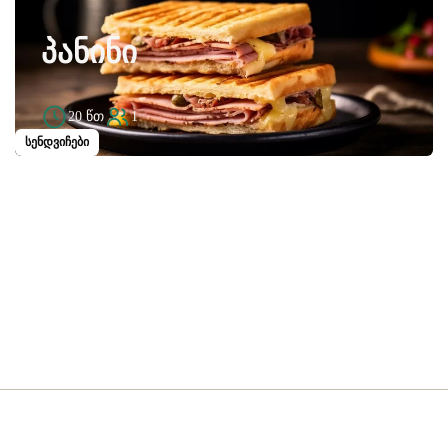
ᲞᲐᲜᲘᲜᲘ
20 წთ
1
სენდვიჩები