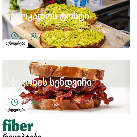
ᲐᲕᲝᲙᲐᲓᲝᲡ ᲢᲝᲡᲢᲘ
15 წთ
4
სენდვიჩები
ᲑᲔᲙᲝᲜᲘᲡ ᲡᲔᲜᲓᲕᲘᲩᲘ
15 წთ
1
სენდვიჩები