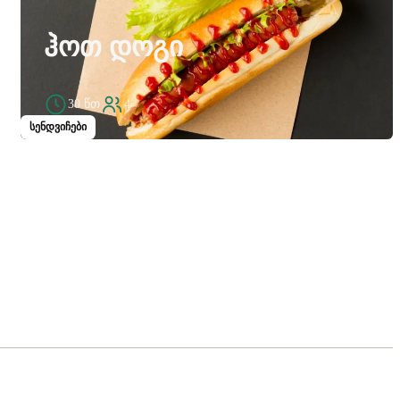
ᲰᲝᲗ ᲓᲝᲒᲘ
30 წთ
4
სენდვიჩები