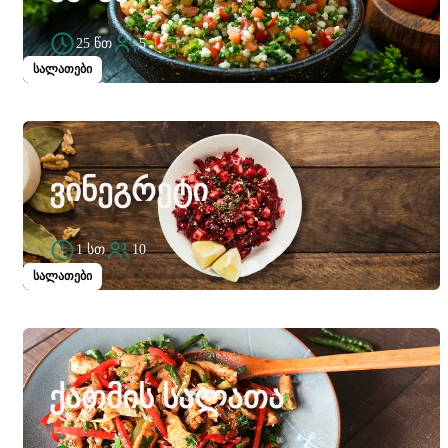
25 წთ
5
სალათები
ᲕᲘᲜᲔᲒᲠᲔᲢᲘ
1 სთ
10
სალათები
ᲥᲐᲗᲛᲘᲡ ᲡᲐᲚᲐᲗᲐ