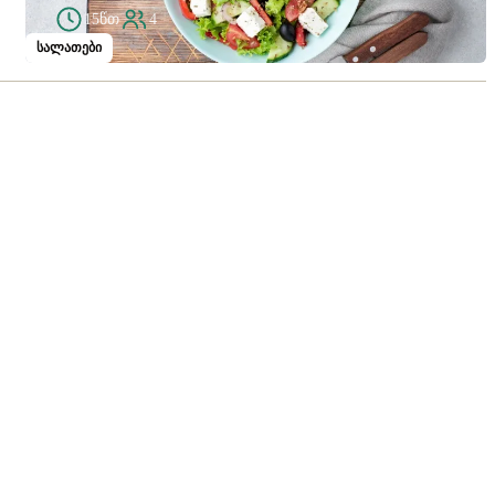
15წთ
4
სალათები