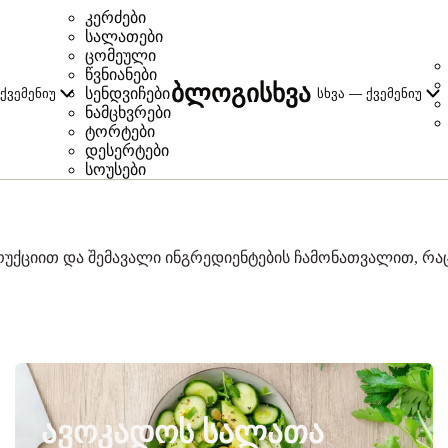
კერძები
სალათები
ცომეული
წვნიანები
ბლოგი
სხვა
სენდვიჩები
ქვემენიუ
სხვა — ქვემენიუ
ნამცხვრები
ტორტები
დესერტები
სოუსები
ტრუქციით და შემავალი ინგრედიენტების ჩამონათვალით, რ
ᲐᲕᲝᲙᲐᲓᲝᲡ ᲡᲐᲚᲐᲗᲐ