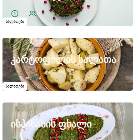
1 სთ
6
სალათები
ᲙᲐᲠᲢᲝᲤᲘᲚᲘᲡ ᲡᲐᲚᲐᲗᲐ
30 წთ
4
სალათები
ᲘᲡᲞᲐᲜᲐᲮᲘᲡ ᲤᲮᲐᲚᲘ