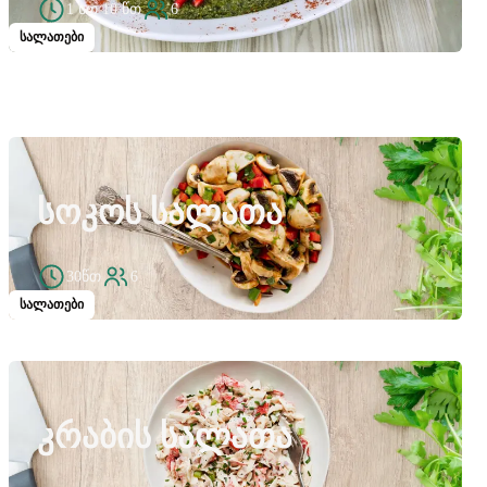
1 სთ 10 წთ
6
სალათები
ᲡᲝᲙᲝᲡ ᲡᲐᲚᲐᲗᲐ
30წთ
6
სალათები
ᲙᲠᲐᲑᲘᲡ ᲡᲐᲚᲐᲗᲐ