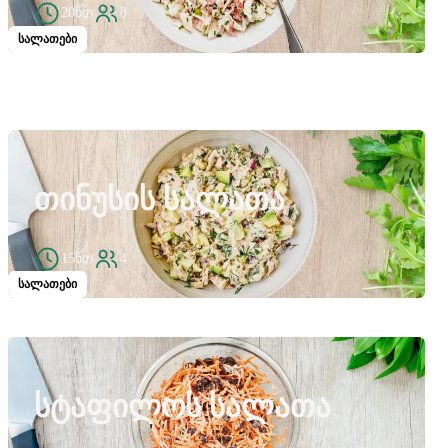
20წთ
8
სალათები
ᲗᲘᲜᲣᲡᲘᲡ ᲡᲐᲚᲐᲗᲐ
15წთ
4
სალათები
ᲡᲢᲐᲤᲘᲚᲝᲡ ᲡᲐᲚᲐᲗᲐ