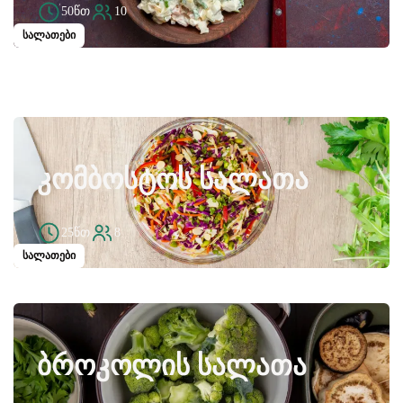
50წთ
10
სალათები
ᲙᲝᲛᲑᲝᲡᲢᲝᲡ ᲡᲐᲚᲐᲗᲐ
25წთ
8
სალათები
ᲑᲠᲝᲙᲝᲚᲘᲡ ᲡᲐᲚᲐᲗᲐ