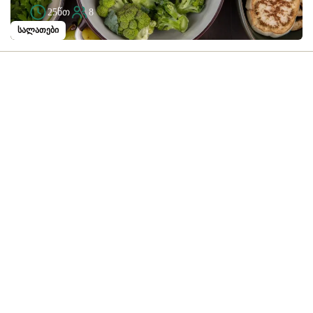
25წთ
8
სალათები