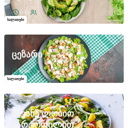
15 წთ
5
სალათები
ᲪᲔᲖᲐᲠᲘ
35 წთ
6
სალათები
ᲛᲬᲕᲐᲜᲔ ᲚᲝᲑᲘᲝ
ᲙᲐᲠᲢᲝᲤᲘᲚᲘᲗ