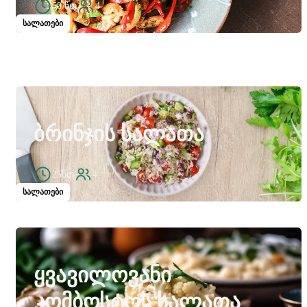
50 წთ
4
სალათები
ᲑᲠᲘᲜᲯᲘᲡ ᲡᲐᲚᲐᲗᲐ
25წთ
4
სალათები
ᲧᲕᲐᲕᲘᲚᲝᲕᲐᲜᲘ
ᲙᲝᲛᲑᲝᲡᲢᲝᲡ ᲡᲐᲚᲐᲗᲐ