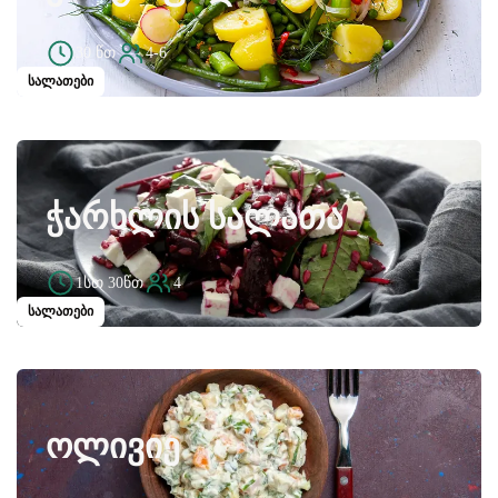
30 წთ
4-6
სალათები
ᲭᲐᲠᲮᲚᲘᲡ ᲡᲐᲚᲐᲗᲐ
1სთ 30წთ
4
სალათები
ᲝᲚᲘᲕᲘᲔ