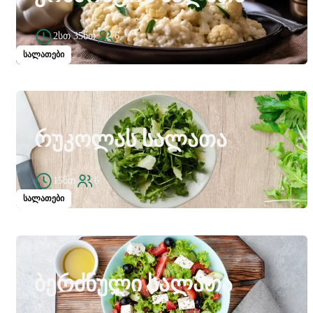
2სთ 35წთ
6
სალათები
ᲠᲣᲙᲝᲚᲐᲡ ᲡᲐᲚᲐᲗᲐ
15წთ
6
სალათები
ᲑᲔᲠᲫᲜᲣᲚᲘ ᲡᲐᲚᲐᲗᲐ