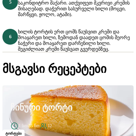
საკონდიტრო შაქარი. ათქვიფეთ მკვრივი კრემის
მისაღებად. დაჭერით სასურველი ხილი (მოცვი,
მარწყვი, ჟოლო, ატამი).
ხილის ტორტის ერთ ცომს წაუსვით კრემი და
მოაყარეთ ხილი, ზემოდან დაადეთ ცომის მეორე
ნაჭერი და მოაყარეთ დარჩენილი ხილი.
შეგიძლიათ კრემი წაუსვათ გვერდებზეც.
მსგავსი რეცეპტები
ᲩᲘᲜᲣᲠᲘ ᲢᲝᲠᲢᲘ
1 სთ 55 წთ
12
ტორტები