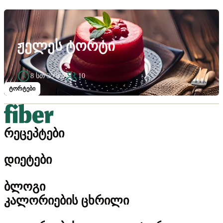
ᲟᲔᲚᲔᲡ ᲢᲝᲠᲢᲘ
8 სთ 30 წთ
10
ტორტები
რეცეპტები
დიეტები
ბლოგი
კალორიების ცხრილი