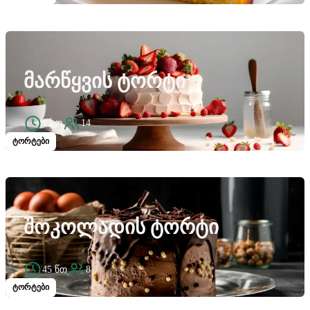
ᲛᲐᲠᲬᲧᲕᲘᲡ ᲢᲝᲠᲢᲘ
1 სთ
14
ტორტები
ᲨᲝᲙᲝᲚᲐᲓᲘᲡ ᲢᲝᲠᲢᲘ
45 წთ
8
ტორტები