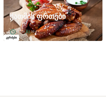
ᲥᲐᲗᲛᲘᲡ ᲤᲠᲗᲔᲑᲘ
45 წთ
10
კერძები