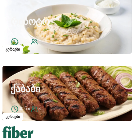
ᲠᲘᲖᲝᲢᲝ
35 წთ
8
კერძები
ᲥᲐᲑᲐᲑᲘ
40 წთ
8
კერძები