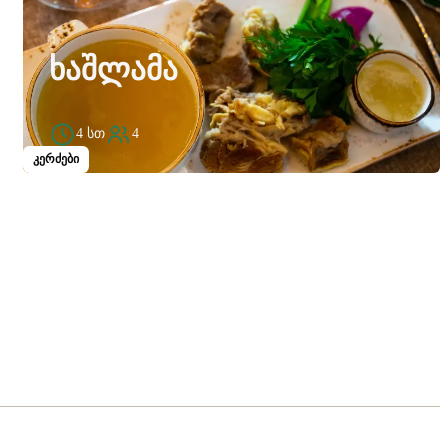
ᲮᲐᲨᲚᲐᲛᲐ
4 სთ
4
კერძები