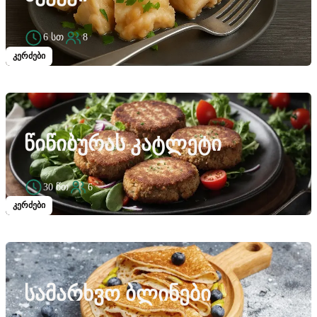
6 სთ
8
კერძები
ᲬᲘᲬᲘᲑᲣᲠᲐᲡ ᲙᲐᲢᲚᲔᲢᲘ
30 წთ
6
კერძები
ᲡᲐᲛᲐᲠᲮᲕᲝ ᲑᲚᲘᲜᲔᲑᲘ