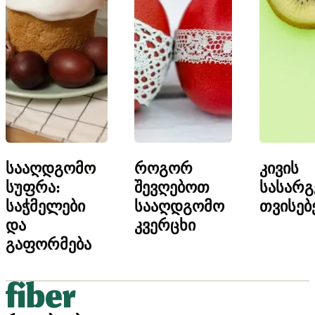
სააღდგომო
როგორ
კივის
სუფრა:
შევღებოთ
სასარ
საჭმელები
სააღდგომო
თვისებ
და
კვერცხი
გაფორმება