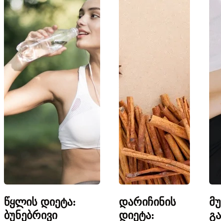
წყლის დიეტა:
დარიჩინის
მ
ბუნებრივი
დიეტა:
გ