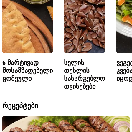
6 მარტივად
სელის
ვეგე
მოსამზადებელი
თესლის
კვებ
ცომეული
სასარგებლო
იცო
თვისებები
ᲠᲔᲪᲔᲞᲢᲔᲑᲘ