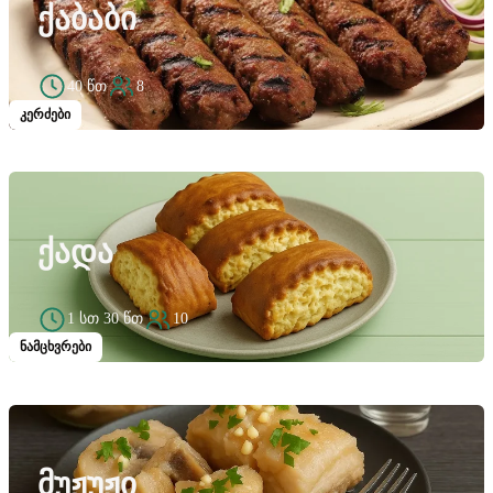
ᲥᲐᲑᲐᲑᲘ
40 წთ
8
კერძები
ᲥᲐᲓᲐ
1 სთ 30 წთ
10
ნამცხვრები
ᲛᲣᲟᲣᲟᲘ