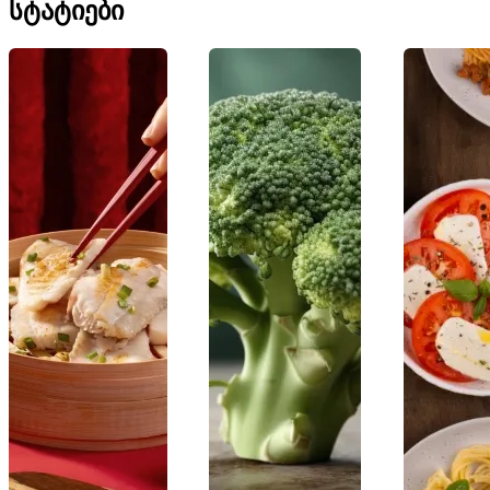
ᲡᲢᲐᲢᲘᲔᲑᲘ