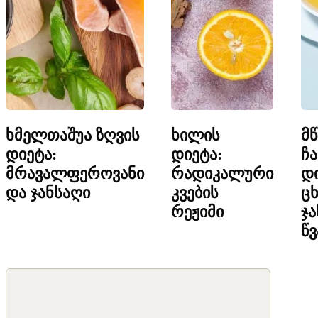
ხმელთაშუა ზღვის
ხილის
მწ
დიეტა:
დიეტა:
ჩა
მრავალფეროვანი
რადიკალური
დი
და ჯანსაღი
კვების
ცხ
რეჟიმი
ჯა
წვ