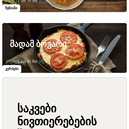
1 სთ 50 წთ
8
წვნიანი
ᲛᲐᲓᲐᲛ ᲑᲝᲕᲐᲠᲘ
1 სთ 45 წთ
6
კერძები
საკვები
ნივთიერებების