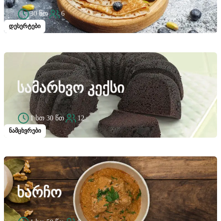
30 წთ
6
დესერტები
ᲡᲐᲛᲐᲠᲮᲕᲝ ᲙᲔᲥᲡᲘ
1 სთ 30 წთ
12
ნამცხვრები
ᲮᲐᲠᲩᲝ