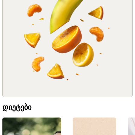
ᲓᲘᲔᲢᲔᲑᲘ