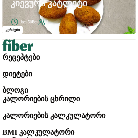
ᲙᲘᲔᲕᲣᲠᲘ ᲙᲐᲢᲚᲔᲢᲘ
1სთ 50წთ
4
კერძები
რეცეპტები
დიეტები
ბლოგი
კალორიების ცხრილი
კალორიების კალკულატორი
BMI კალკულატორი