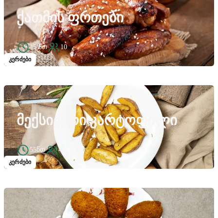
ᲥᲐᲗᲛᲘᲡ ᲤᲠᲗᲔᲑᲘ
45 წთ
10
კერძები
ᲛᲔᲥᲡᲘᲙᲣᲠᲘ ᲙᲐᲠᲢᲝᲤᲘᲚᲘ
55წთ
4
კერძები