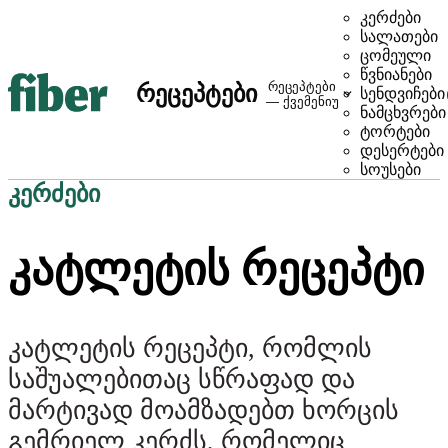
კერძები
სალათები
ცომეული
წვნიანები
რეცეპტები
რეცეპტები
სენდვიჩები
— ქვემენიუ
ნამცხვრები
ტორტები
დესერტები
სოუსები
კერძები
ᲙᲐᲢᲚᲔᲢᲘᲡ ᲠᲔᲪᲔᲞᲢᲘ
კატლეტის რეცეპტი, რომლის
საშუალებითაც სწრაფად და
მარტივად მოამზადებთ ხორცის
გემრიელ კერძს, რომელიც