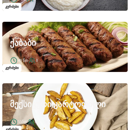
კერძები
ᲥᲐᲑᲐᲑᲘ
40 წთ
8
კერძები
ᲛᲔᲥᲡᲘᲙᲣᲠᲘ ᲙᲐᲠᲢᲝᲤᲘᲚᲘ
55წთ
4
კერძები