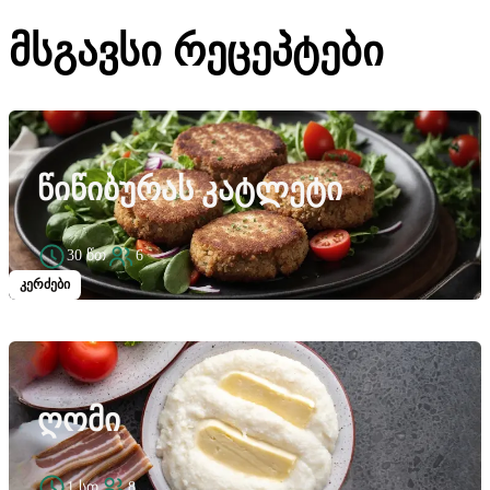
მსგავსი რეცეპტები
ᲬᲘᲬᲘᲑᲣᲠᲐᲡ ᲙᲐᲢᲚᲔᲢᲘ
30 წთ
6
კერძები
ᲦᲝᲛᲘ
1 სთ
8