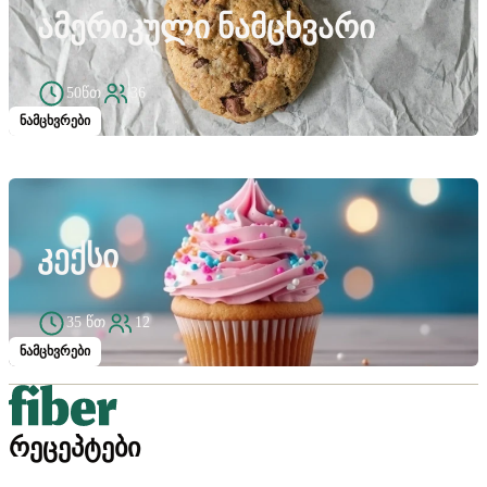
ᲐᲛᲔᲠᲘᲙᲣᲚᲘ ᲜᲐᲛᲪᲮᲕᲐᲠᲘ
50წთ
36
ნამცხვრები
ᲙᲔᲥᲡᲘ
35 წთ
12
ნამცხვრები
რეცეპტები