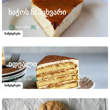
ᲮᲐᲭᲝᲡ ᲜᲐᲛᲪᲮᲕᲐᲠᲘ
3სთ 50წთ
16
ნამცხვრები
ᲘᲓᲔᲐᲚᲘ
1 სთ 30 წთ
10
ნამცხვრები