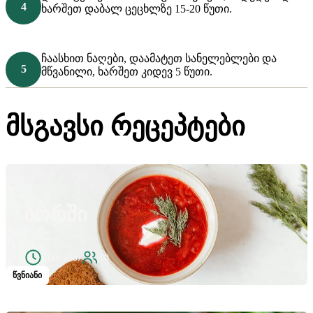
ხარშეთ დაბალ ცეცხლზე 15-20 წუთი.
ჩაასხით ნაღები, დაამატეთ სანელებლები და
მწვანილი, ხარშეთ კიდევ 5 წუთი.
მსგავსი რეცეპტები
ᲑᲝᲠᲨᲘ
1სთ 5წთ
10
წვნიანი