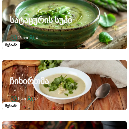
ᲡᲐᲢᲐᲪᲣᲠᲘᲡ ᲡᲣᲞᲘ
25 წთ
4
წვნიანი
ᲩᲘᲮᲘᲠᲗᲛᲐ
1 სთ
6
წვნიანი