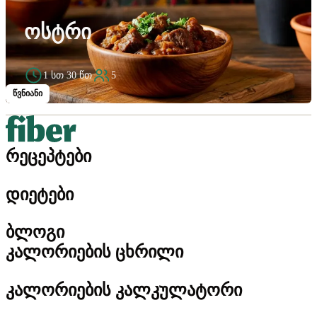
ᲝᲡᲢᲠᲘ
1 სთ 30 წთ
5
წვნიანი
რეცეპტები
დიეტები
ბლოგი
კალორიების ცხრილი
კალორიების კალკულატორი